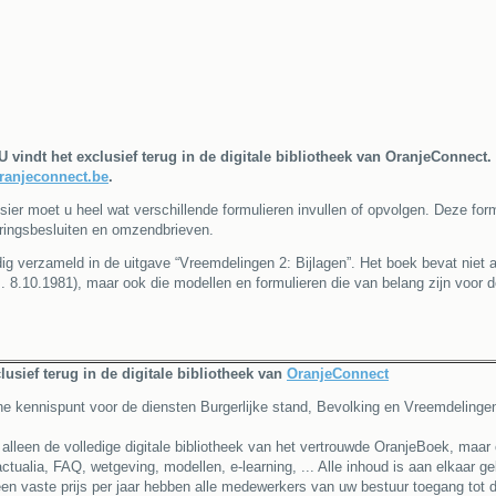
 U vindt het exclusief terug in de digitale bibliotheek van OranjeConnect.
ranjeconnect.be
.
er moet u heel wat verschillende formulieren invullen of opvolgen. Deze form
eringsbesluiten en omzendbrieven.
dig verzameld in de uitgave “Vreemdelingen 2: Bijlagen”. Het boek bevat niet 
. 8.10.1981), maar ook die modellen en formulieren die van belang zijn voor 
lusief terug in de digitale bibliotheek van
OranjeConnect
ne kennispunt voor de diensten Burgerlijke stand, Bevolking en Vreemdelinge
alleen de volledige digitale bibliotheek van het vertrouwde OranjeBoek, maar o
tualia, FAQ, wetgeving, modellen, e-learning, ... Alle inhoud is aan elkaar ge
en vaste prijs per jaar hebben alle medewerkers van uw bestuur toegang tot