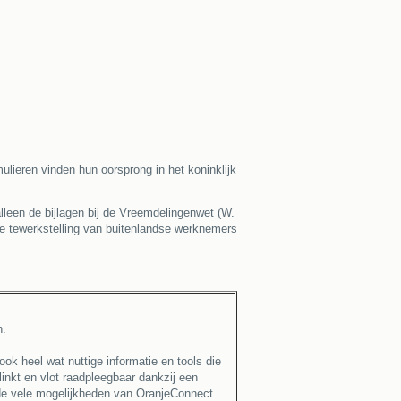
ulieren vinden hun oorsprong in het koninklijk
alleen de bijlagen bij de Vreemdelingenwet (W.
de tewerkstelling van buitenlandse werknemers
n.
ok heel wat nuttige informatie en tools die
linkt en vlot raadpleegbaar dankzij een
 de vele mogelijkheden van OranjeConnect.