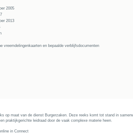
ber 2005
07
ber 2013
5
n
che vreemdelingenkaarten en bepaalde verblijfsdocumenten
ks op maat van de dienst Burgerzaken. Deze reeks komt tot stand in samenwe
 en praktijkgerichte leidraad door de vaak complexe materie heen.
nline in Connect