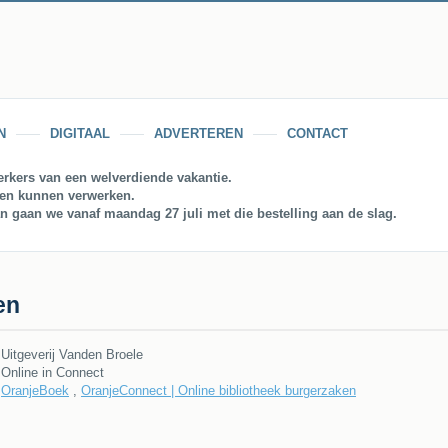
N
DIGITAAL
ADVERTEREN
CONTACT
rkers van een welverdiende vakantie.
gen kunnen verwerken.
an gaan we vanaf maandag 27 juli met die bestelling aan de slag.
en
Uitgeverij Vanden Broele
Online in Connect
OranjeBoek
,
OranjeConnect | Online bibliotheek burgerzaken