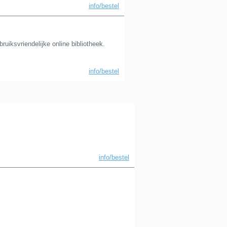
info/bestel
uiksvriendelijke online bibliotheek.
info/bestel
info/bestel