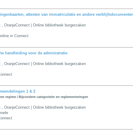
ngenkaarten, attesten van immatriculatie en andere verblijfsdocumente
k
,
OranjeConnect | Online bibliotheek burgerzaken
nline in Connect
he handleiding voor de administratie
k
,
OranjeConnect | Online bibliotheek burgerzaken
Connect
reemdelingen 1 & 2
en regime / Bijzondere categorieën en reglementeringen
k
,
OranjeConnect | Online bibliotheek burgerzaken
roele
Connect