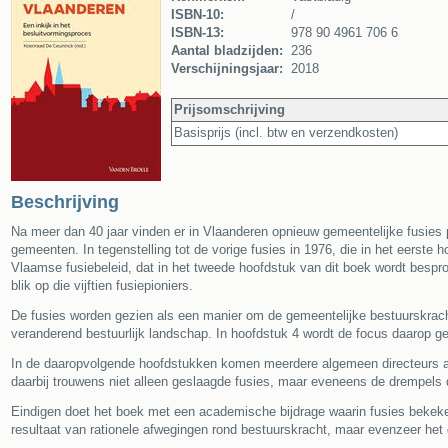
ISBN-10:
/
ISBN-13:
978 90 4961 706 6
Aantal bladzijden:
236
Verschijningsjaar:
2018
Prijsomschrijving
Basisprijs (incl. btw en verzendkosten)
Beschrijving
Na meer dan 40 jaar vinden er in Vlaanderen opnieuw gemeentelijke fusies
gemeenten. In tegenstelling tot de vorige fusies in 1976, die in het eerste h
Vlaamse fusiebeleid, dat in het tweede hoofdstuk van dit boek wordt bespr
blik op die vijftien fusiepioniers.
De fusies worden gezien als een manier om de gemeentelijke bestuurskracht
veranderend bestuurlijk landschap. In hoofdstuk 4 wordt de focus daarop ge
In de daaropvolgende hoofdstukken komen meerdere algemeen directeurs aa
daarbij trouwens niet alleen geslaagde fusies, maar eveneens de drempels d
Eindigen doet het boek met een academische bijdrage waarin fusies bekeken 
resultaat van rationele afwegingen rond bestuurskracht, maar evenzeer het 