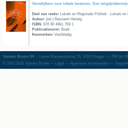
Verrekijkers voor lokale besturen. Een lange(re)termij
Deel van reeks:
Lokale en Regionale Politiek - Lokale en 
Auteur:
(ed.) Reynaert Herwig
ISBN:
978 90 4961 769 1
Publicatievorm:
Boek
Kenmerken:
Vastbladig
Vanden Broele NV
– Lieven Bauwensstraat 35, 8200 Brugge – t. 050 64 28
© 2001-2026
Vanden Broele
—
Legal
—
Algemene Voorwaarden
—
Toegank