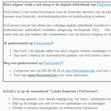
Deze uitgave vindt u ook terug in de digitale bibliotheek van
FinConn
FinConnect is het online kennispunt voor de financiële diensten van de lo
bouwen over financiën, overheidsopdrachten en boekhouding & beheer.
FinConnect omvat niet alleen een volledige digitale bibliotheek boordevol r
ondersteunen: wetboeken, modellen, wetgeving, rechtspraak, FAQ, ... Alle 
vaste prijs per jaar hebben alle medewerkers van uw bestuur toegang tot 
Al geabonneerd op
FinConnect
?
Dan kunt u de digitale editie van deze uitgave meteen raadplegen i
Dan bent u dankzij de automatische updates van FinConnect zeker 
Nog niet geabonneerd op
FinConnect
?
Contacteer ons via 050 64 28 18 of
info@finconnect.be
voor een vr
Surf naar
www.finconnect.be
voor meer informatie.
Schrijf u in op de nieuwsbrief "Lokale financiën | FinConnect".
Ontvang updates over nieuwe regelgeving, hot topics, belangrijke tren
Blijf op de hoogte van niet te missen opleidingen en studiedagen.
Ontdek in primeur nieuwigheden en interessante initiatieven.