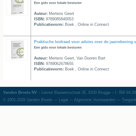
Een gids voor lokale besturen
Auteur:
Mertens Geert
ISBN:
9789085840053
Publicatievorm:
Boek , Online in Connect
Praktische leidraad voor advies over de jaarrekening 
Een gids voor lokale besturen
Auteur:
Mertens Geert, Van Dooren Bart
ISBN:
9789062678655
Publicatievorm:
Boek , Online in Connect
Vanden Broele NV
– Lieven Bauwensstraat 35, 8200 Brugge – t. 050 64 28
© 2001-2026
Vanden Broele
—
Legal
—
Algemene Voorwaarden
—
Toegank