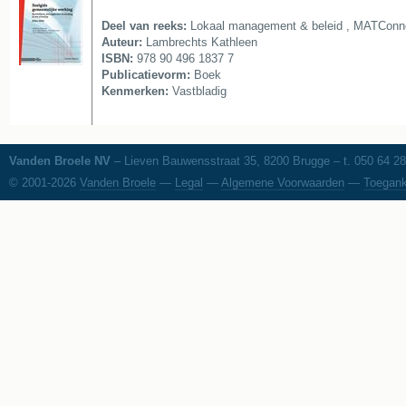
Deel van reeks:
Lokaal management & beleid
,
MATConnec
Auteur:
Lambrechts Kathleen
ISBN:
978 90 496 1837 7
Publicatievorm:
Boek
Kenmerken:
Vastbladig
Vanden Broele NV
– Lieven Bauwensstraat 35, 8200 Brugge – t. 050 64 28
© 2001-2026
Vanden Broele
—
Legal
—
Algemene Voorwaarden
—
Toegank