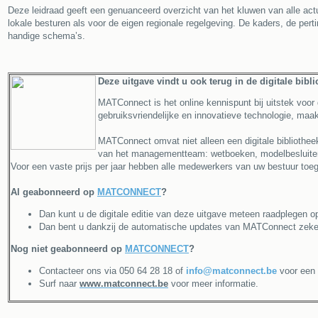
Deze leidraad geeft een genuanceerd overzicht van het kluwen van alle act
lokale besturen als voor de eigen regionale regelgeving. De kaders, de per
handige schema’s.
Deze uitgave vindt u ook terug in de digitale bibl
MATConnect is het online kennispunt bij uitstek vo
gebruiksvriendelijke en innovatieve technologie, maa
MATConnect omvat niet alleen een digitale bibliothee
van het managementteam: wetboeken, modelbesluiten, 
Voor een vaste prijs per jaar hebben alle medewerkers van uw bestuur to
Al geabonneerd op
MATCONNECT
?
Dan kunt u de digitale editie van deze uitgave meteen raadplegen
Dan bent u dankzij de automatische updates van MATConnect zeker 
Nog niet geabonneerd op
MATCONNECT
?
Contacteer ons via 050 64 28 18 of
info@matconnect.be
voor een 
Surf naar
www.matconnect.be
voor meer informatie.