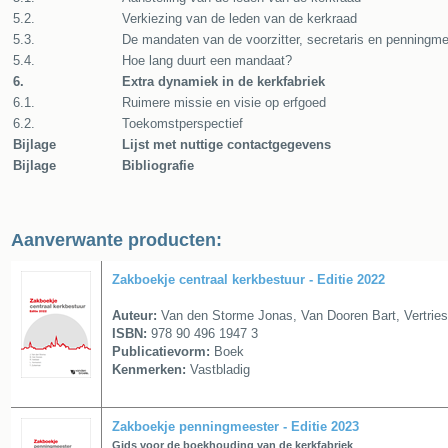
5.2.
Verkiezing van de leden van de kerkraad
5.3.
De mandaten van de voorzitter, secretaris en penningme
5.4.
Hoe lang duurt een mandaat?
6.
Extra dynamiek in de kerkfabriek
6.1.
Ruimere missie en visie op erfgoed
6.2.
Toekomstperspectief
Bijlage
Lijst met nuttige contactgegevens
Bijlage
Bibliografie
Aanverwante producten:
Zakboekje centraal kerkbestuur - Editie 2022
Auteur:
Van den Storme Jonas, Van Dooren Bart, Vertries
ISBN:
978 90 496 1947 3
Publicatievorm:
Boek
Kenmerken:
Vastbladig
Zakboekje penningmeester - Editie 2023
Gids voor de boekhouding van de kerkfabriek