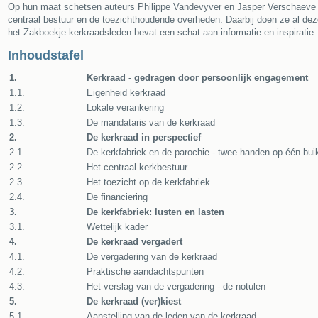
Op hun maat schetsen auteurs Philippe Vandevyver en Jasper Verschaeve een
centraal bestuur en de toezichthoudende overheden. Daarbij doen ze al deze
het Zakboekje kerkraadsleden bevat een schat aan informatie en inspiratie.
Inhoudstafel
1.
Kerkraad - gedragen door persoonlijk engagement
1.1.
Eigenheid kerkraad
1.2.
Lokale verankering
1.3.
De mandataris van de kerkraad
2.
De kerkraad in perspectief
2.1.
De kerkfabriek en de parochie - twee handen op één bui
2.2.
Het centraal kerkbestuur
2.3.
Het toezicht op de kerkfabriek
2.4.
De financiering
3.
De kerkfabriek: lusten en lasten
3.1.
Wettelijk kader
4.
De kerkraad vergadert
4.1.
De vergadering van de kerkraad
4.2.
Praktische aandachtspunten
4.3.
Het verslag van de vergadering - de notulen
5.
De kerkraad (ver)kiest
5.1.
Aanstelling van de leden van de kerkraad