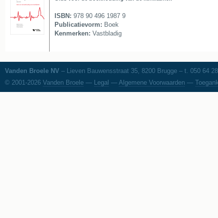
ISBN:
978 90 496 1987 9
Publicatievorm:
Boek
Kenmerken:
Vastbladig
Vanden Broele NV
– Lieven Bauwensstraat 35, 8200 Brugge – t. 050 64 28
© 2001-2026
Vanden Broele
—
Legal
—
Algemene Voorwaarden
—
Toegank