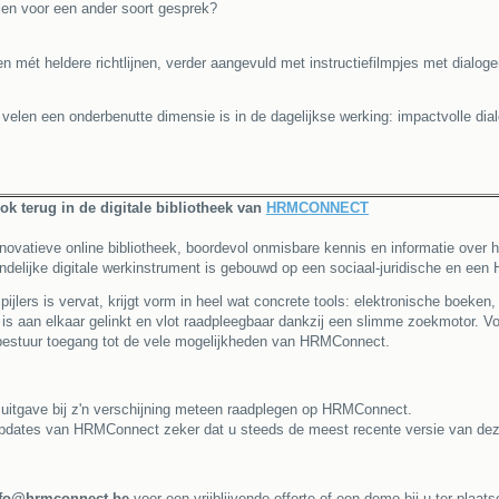
len voor een ander soort gesprek?
 mét heldere richtlijnen, verder aangevuld met instructiefilmpjes met dialog
elen een onderbenutte dimensie is in de dagelijkse werking: impactvolle dia
ook terug in de digitale bibliotheek van
HRMCONNECT
vatieve online bibliotheek, boordevol onmisbare kennis en informatie over he
ndelijke digitale werkinstrument is gebouwd op een sociaal-juridische en een H
pijlers is vervat, krijgt vorm in heel wat concrete tools: elektronische boeken
 is aan elkaar gelinkt en vlot raadpleegbaar dankzij een slimme zoekmotor. Voo
estuur toegang tot de vele mogelijkheden van HRMConnect.
e uitgave bij z'n verschijning meteen raadplegen op HRMConnect.
pdates van HRMConnect zeker dat u steeds de meest recente versie van deze
nfo@hrmconnect.be
voor een vrijblijvende offerte of een demo bij u ter plaats