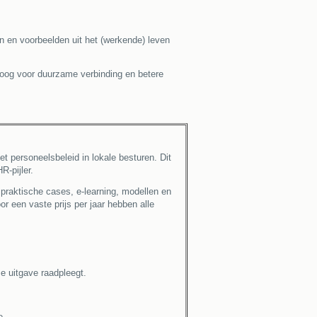
en en voorbeelden uit het (werkende) leven
loog voor duurzame verbinding en betere
t personeelsbeleid in lokale besturen. Dit
R-pijler.
, praktische cases, e-learning, modellen en
r een vaste prijs per jaar hebben alle
 uitgave raadpleegt.
e.