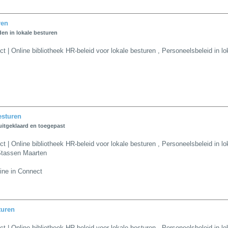
ren
den in lokale besturen
| Online bibliotheek HR-beleid voor lokale besturen
,
Personeelsbeleid in lo
esturen
itgeklaard en toegepast
| Online bibliotheek HR-beleid voor lokale besturen
,
Personeelsbeleid in lo
tassen Maarten
ine in Connect
turen
| Online bibliotheek HR-beleid voor lokale besturen
,
Personeelsbeleid in lo