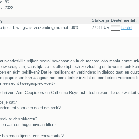
n:
86
r:
2022
ng
Stukprijs
Bestel aantal:
o (incl. btw | gratis verzending) nu met -30%
27,3 EUR
bestel
mmunicatieskills prijken overal bovenaan en in de meeste jobs maakt communic
oordig zijn, vaak lijkt ze tezelfdertijd toch zo vluchtig en te weinig beteken
n en écht beklijven? Dat je intelligent en verbindend in dialoog gaat en duu
jke gesprekken kan aangaan met een sterker inzicht en een betere voorbereiding
en een écht tweegesprek voert?
schrijven Wim Coppieters en Catherine Ruys acht technieken die de kwaliteit 
oe je dat?
fundament voor een goed gesprek?
prek te deblokkeren?
e naar een hoger niveau tillen?
e bekomen tijdens een conversatie?