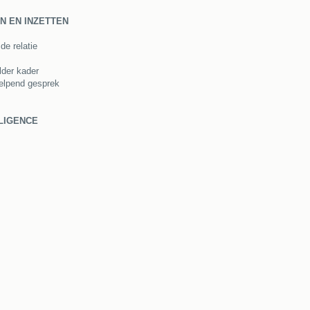
 EN INZETTEN
de relatie
lder kader
elpend gesprek
LIGENCE