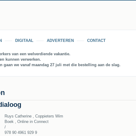
N
DIGITAAL
ADVERTEREN
CONTACT
rkers van een welverdiende vakantie.
gen kunnen verwerken.
an gaan we vanaf maandag 27 juli met die bestelling aan de slag.
on
dialoog
Ruys Catherine , Coppieters Wim
Boek , Online in Connect
/
978 90 4961 929 9