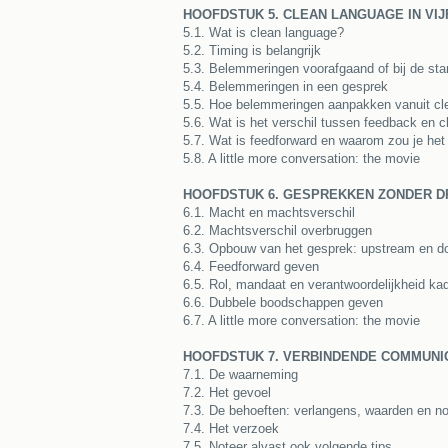
HOOFDSTUK 5. CLEAN LANGUAGE IN VI
5.1. Wat is clean language?
5.2. Timing is belangrijk
5.3. Belemmeringen voorafgaand of bij de sta
5.4. Belemmeringen in een gesprek
5.5. Hoe belemmeringen aanpakken vanuit cl
5.6. Wat is het verschil tussen feedback en 
5.7. Wat is feedforward en waarom zou je het
5.8. A little more conversation: the movie
HOOFDSTUK 6. GESPREKKEN ZONDER 
6.1. Macht en machtsverschil
6.2. Machtsverschil overbruggen
6.3. Opbouw van het gesprek: upstream en 
6.4. Feedforward geven
6.5. Rol, mandaat en verantwoordelijkheid ka
6.6. Dubbele boodschappen geven
6.7. A little more conversation: the movie
HOOFDSTUK 7. VERBINDENDE COMMUNI
7.1. De waarneming
7.2. Het gevoel
7.3. De behoeften: verlangens, waarden en n
7.4. Het verzoek
7.5. Noteer alvast ook volgende tips …