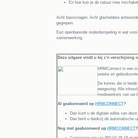
En hoe kun je de natuur mee inschake
Acht basisvragen. Acht glasheldere antwoorden
gegrepen.
Een openbarende onderdompeling in wat voor v
samenwerking.
Deze uitgave vindt u bij z'n verschijning 
HRMConnect is een inno
unieke en gebruiksvrie
De kennis die in beide 
wetgeving. Alle inhoud
medewerkers van uw b
Al geabonneerd op
HRMCONNECT
?
Dan kunt u de digitale editie van dez
Dan bent u dankzij de automatische u
Nog niet geabonneerd op
HRMCONNECT
?
Contacteer ons via 050 64 28 18 of
i