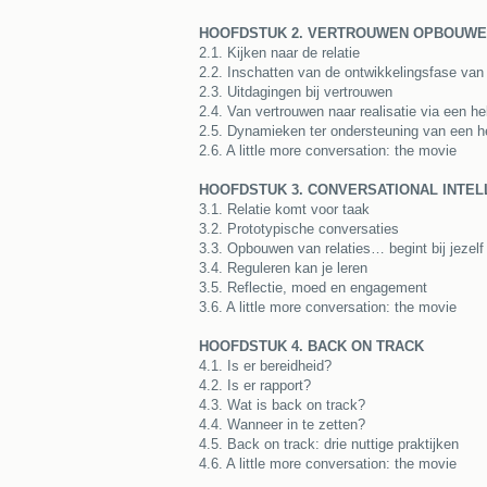
HOOFDSTUK 2. VERTROUWEN OPBOUWEN
2.1. Kijken naar de relatie
2.2. Inschatten van de ontwikkelingsfase van 
2.3. Uitdagingen bij vertrouwen
2.4. Van vertrouwen naar realisatie via een he
2.5. Dynamieken ter ondersteuning van een h
2.6. A little more conversation: the movie
HOOFDSTUK 3. CONVERSATIONAL INTEL
3.1. Relatie komt voor taak
3.2. Prototypische conversaties
3.3. Opbouwen van relaties… begint bij jezelf
3.4. Reguleren kan je leren
3.5. Reflectie, moed en engagement
3.6. A little more conversation: the movie
HOOFDSTUK 4. BACK ON TRACK
4.1. Is er bereidheid?
4.2. Is er rapport?
4.3. Wat is back on track?
4.4. Wanneer in te zetten?
4.5. Back on track: drie nuttige praktijken
4.6. A little more conversation: the movie