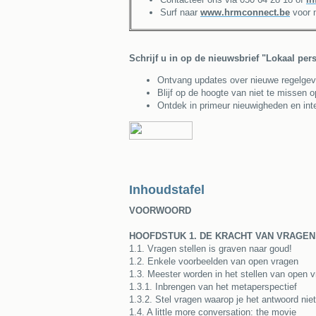
Surf naar
www.hrmconnect.be
voor m
Schrijf u in op de nieuwsbrief "Lokaal pe
Ontvang updates over nieuwe regelgeving
Blijf op de hoogte van niet te missen 
Ontdek in primeur nieuwigheden en inte
Inhoudstafel
VOORWOORD
HOOFDSTUK 1. DE KRACHT VAN VRAGEN
1.1. Vragen stellen is graven naar goud!
1.2. Enkele voorbeelden van open vragen
1.3. Meester worden in het stellen van open 
1.3.1. Inbrengen van het metaperspectief
1.3.2. Stel vragen waarop je het antwoord nie
1.4. A little more conversation: the movie