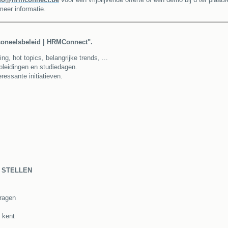
eer informatie.
rsoneelsbeleid | HRMConnect".
, hot topics, belangrijke trends, ...
opleidingen en studiedagen.
ressante initiatieven.
 STELLEN
vragen
t kent