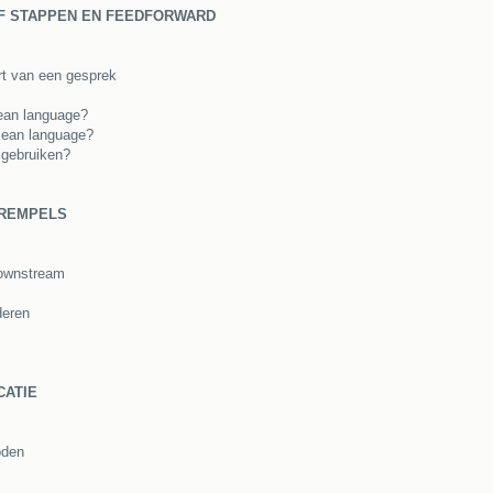
JF STAPPEN EN FEEDFORWARD
rt van een gesprek
ean language?
clean language?
 gebruiken?
DREMPELS
downstream
deren
CATIE
oden