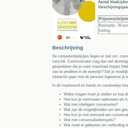
Aantal bladzijde
Verschijningsjaa
Prijsomschrijvi
Basisprijs: 39 eur
korting
Beschrijving
De competentielijstjes liegen er niet om: co
verschil. Communicatie mag dan wel alomtegenw
gesprekken die je voert maximaal impact hebbe
van te prediken in de woestijn? Dat je moeili
interactie gaan met de persoon tegenover je 
In dit inspirerend en hands-on caseboekje be
Welke vragen moet je stellen en hoe d
Hoe kun je vertrouwen opbouwen als 
Wat met intelligent converseren?
Wat zijn de mogelijkheden om een ges
Hoe kun je met eenvoud een conversati
Wat met conversatiedrempels?
Wat moet er gebeuren om verbinding t