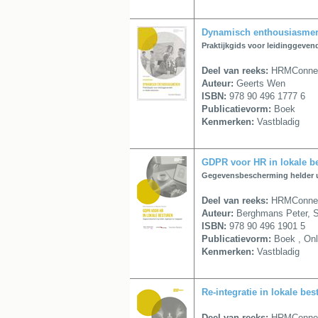
Dynamisch enthousiasme
Praktijkgids voor leidinggeven
Deel van reeks:
HRMConnect 
Auteur:
Geerts Wen
ISBN:
978 90 496 1777 6
Publicatievorm:
Boek
Kenmerken:
Vastbladig
GDPR voor HR in lokale b
Gegevensbescherming helder u
Deel van reeks:
HRMConnect 
Auteur:
Berghmans Peter, S
ISBN:
978 90 496 1901 5
Publicatievorm:
Boek , Onl
Kenmerken:
Vastbladig
Re-integratie in lokale bes
Deel van reeks:
HRMConnect 